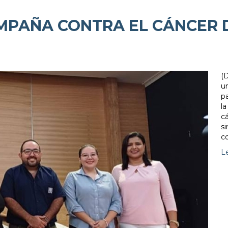
AMPAÑA CONTRA EL CÁNCER 
(
un
p
l
c
s
c
L