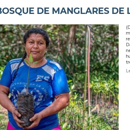
 BOSQUE DE MANGLARES DE 
(
mu
r
Da
n
h
t
L