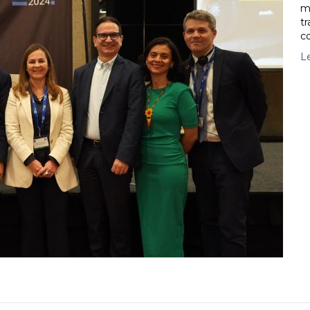
m
tr
c
L