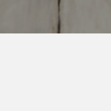
Legislación sobre seguros y fianzas
Legislación relacionada con la Industria
Instructivos
Normas técnicas relacionadas con la industria
NORMAS TÉCNICAS