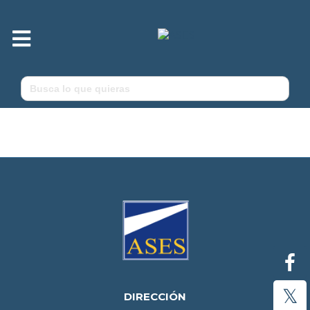
M
e
n
ú
Buscar:
DIRECCIÓN