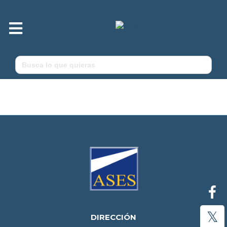
M
e
n
ú
Buscar:
DIRECCIÓN