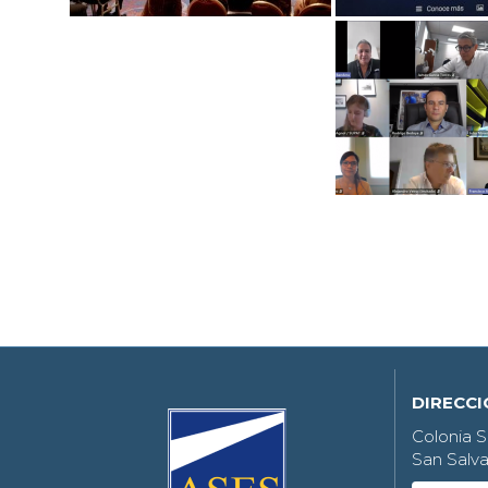
DIRECC
Colonia S
San Salva