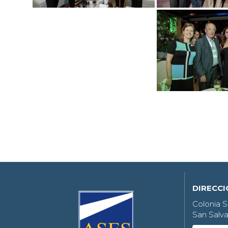
DIRECC
Colonia S
San Salva