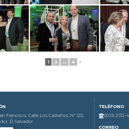
1
2
...
4
►
IÓN
TELÉFONO
an Francisco, Calle Los Castaños, Nº 120,
(503) 2132-
dor, El Salvador
CORREO