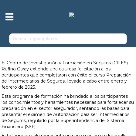
M
e
n
ú
Buscar:
El Centro de Investigación y Formación en Seguros (CIFES)
Rufino Garay extiende una calurosa felicitación a los
participantes que completaron con éxito el curso Preparación
de Intermediarios de Seguros, llevado a cabo entre enero y
febrero de 2025.
Este programa de formación ha brindado a los participantes
los conocimientos y herramientas necesarias para fortalecer su
preparación en el sector asegurador, sentando las bases para
presentar el examen de Autorización para ser Intermediarios
de Seguros, regulado por la Superintendencia del Sistema
Financiero (SSF).
Este logro no solo representa un paso más en su desarrollo