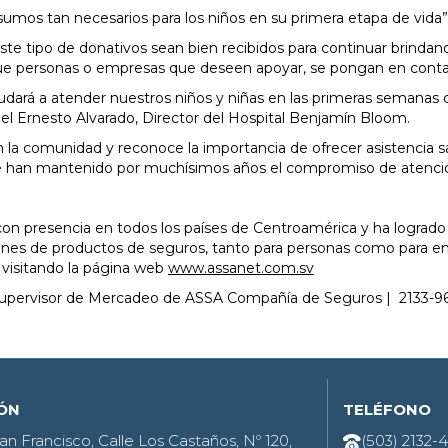
nsumos tan necesarios para los niños en su primera etapa de vida
ste tipo de donativos sean bien recibidos para continuar brindand
que personas o empresas que deseen apoyar, se pongan en contac
rá a atender nuestros niños y niñas en las primeras semanas de
ngel Ernesto Alvarado, Director del Hospital Benjamín Bloom.
 comunidad y reconoce la importancia de ofrecer asistencia sani
ue han mantenido por muchísimos años el compromiso de atención
n presencia en todos los países de Centroamérica y ha logrado p
ones de productos de seguros, tanto para personas como para e
 visitando la página web
www.assanet.com.sv
upervisor de Mercadeo de ASSA Compañía de Seguros | 2133-
IÓN
TELÉFONO
an Francisco, Calle Los Castaños, Nº 120,
(503) 2132-