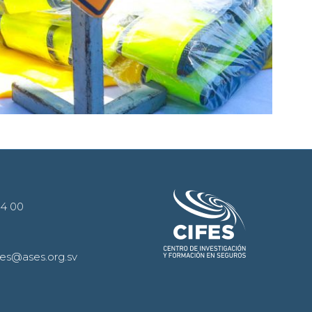
44 00
es@ases.org.sv