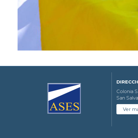
DIRECC
Colonia S
San Salva
Ver m