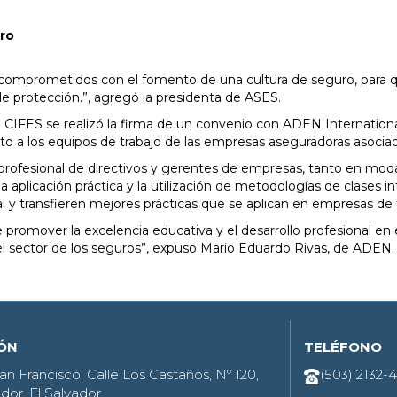
uro
comprometidos con el fomento de una cultura de seguro, para 
 protección.”, agregó la presidenta de ASES.
e CIFES se realizó la firma de un convenio con ADEN Internation
to a los equipos de trabajo de las empresas aseguradoras asociad
 profesional de directivos y gerentes de empresas, tanto en moda
aplicación práctica y la utilización de metodologías de clases int
l y transfieren mejores prácticas que se aplican en empresas de
omover la excelencia educativa y el desarrollo profesional en e
 el sector de los seguros”, expuso Mario Eduardo Rivas, de ADEN.
IÓN
TELÉFONO
an Francisco, Calle Los Castaños, Nº 120,
(503) 2132-
dor, El Salvador